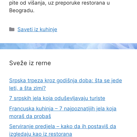
pite od višanja, uz preporuke restorana u
Beogradu.
Categories
Saveti iz kuhinje
Sveže iz rerne
Srpska trpeza kroz godišnja doba: šta se jede
leti, a šta zimi?
7 srpskih jela koja oduševljavaju turiste
Francuska kuhinja – 7 najpoznatijih jela koja
moraš da probaš
Serviranje predjela – kako da ih postaviš da
izgledaju kao iz restorana